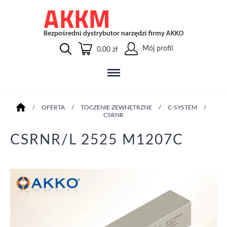
Mój profil
0.00 zł
/
OFERTA
/
TOCZENIE ZEWNĘTRZNE
/
C-SYSTEM
/
CSRNR
CSRNR/L 2525 M1207C