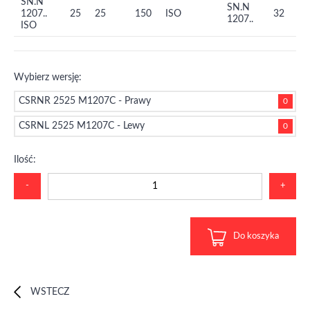
SN.N
SN.N
1207..
25
25
150
ISO
32
1207..
ISO
Wybierz wersję:
CSRNR 2525 M1207C - Prawy
0
CSRNL 2525 M1207C - Lewy
0
Ilość:
-
+
Do koszyka
WSTECZ