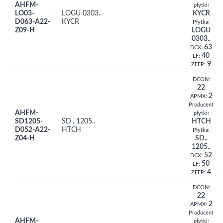
AHFM-
płytki:
LO03-
LOGU 0303..
KYCR
D063-A22-
KYCR
Płytka:
Z09-H
LOGU
0303..
63
DCX:
40
LF:
9
ZEFP:
DCON:
22
2
APMX:
Producent
AHFM-
płytki:
SD1205-
SD.. 1205..
HTCH
D052-A22-
HTCH
Płytka:
Z04-H
SD..
1205..
52
DCX:
50
LF:
4
ZEFP:
DCON:
22
2
APMX:
Producent
AHFM-
płytki: