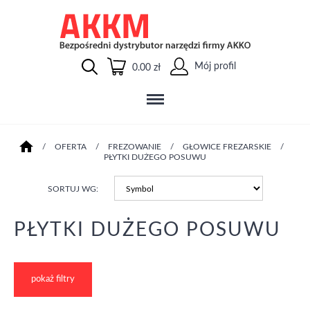
Mój profil
0.00 zł
/
OFERTA
/
FREZOWANIE
/
GŁOWICE FREZARSKIE
/
PŁYTKI DUŻEGO POSUWU
SORTUJ WG:
PŁYTKI DUŻEGO POSUWU
pokaż filtry