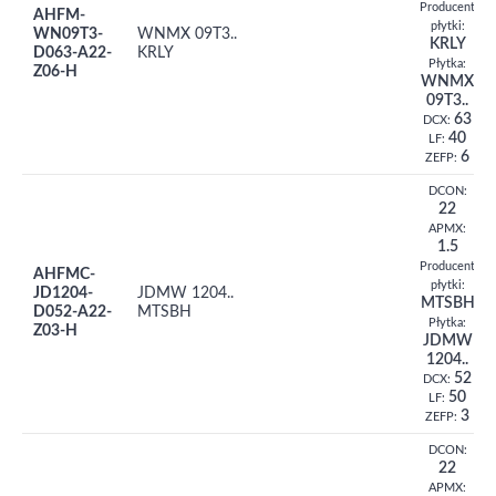
Producent
AHFM-
płytki:
WN09T3-
WNMX 09T3..
KRLY
D063-A22-
KRLY
Płytka:
Z06-H
WNMX
09T3..
63
DCX:
40
LF:
6
ZEFP:
DCON:
22
APMX:
1.5
Producent
AHFMC-
płytki:
JD1204-
JDMW 1204..
MTSBH
D052-A22-
MTSBH
Płytka:
Z03-H
JDMW
1204..
52
DCX:
50
LF:
3
ZEFP:
DCON:
22
APMX: