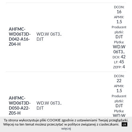
DCON:
16
APMX:
1.5
Producent
AHFMC-
płytki:
WD06T3D-
WD.W 06T3..
DJT
D042-A16-
DJT
Płytka:
Z04-H
WD.W
06T3..
42
DCX:
45
LF:
4
ZEFP:
DCON:
22
APMX:
1.5
Producent
AHFMC-
płytki:
WD06T3D-
WD.W 06T3..
DJT
D050-A22-
DJT
Płytka:
Z05-H
WD.W
Ta strona wykorzystuje pliki COOKIE zgodnie z ustawieniami Twojej przeglądarki.
06T3..
Więcej na ten temat możesz przeczytać w polityce związanej z ciasteczkami.
ok
50
DCX:
więcej
50
LF: