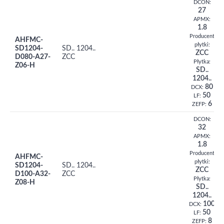
DCON:
27
APMX:
1.8
Producent
AHFMC-
płytki:
SD1204-
SD.. 1204..
ZCC
D080-A27-
ZCC
Płytka:
Z06-H
SD..
1204..
80
DCX:
50
LF:
6
ZEFP:
DCON:
32
APMX:
1.8
Producent
AHFMC-
płytki:
SD1204-
SD.. 1204..
ZCC
D100-A32-
ZCC
Płytka:
Z08-H
SD..
1204..
100
DCX:
50
LF:
8
ZEFP: