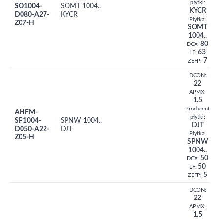
płytki:
SO1004-
SOMT 1004..
KYCR
D080-A27-
KYCR
Płytka:
Z07-H
SOMT
1004..
80
DCX:
63
LF:
7
ZEFP:
DCON:
22
APMX:
1.5
Producent
AHFM-
płytki:
SP1004-
SPNW 1004..
DJT
D050-A22-
DJT
Płytka:
Z05-H
SPNW
1004..
50
DCX:
50
LF:
5
ZEFP:
DCON:
22
APMX:
1.5