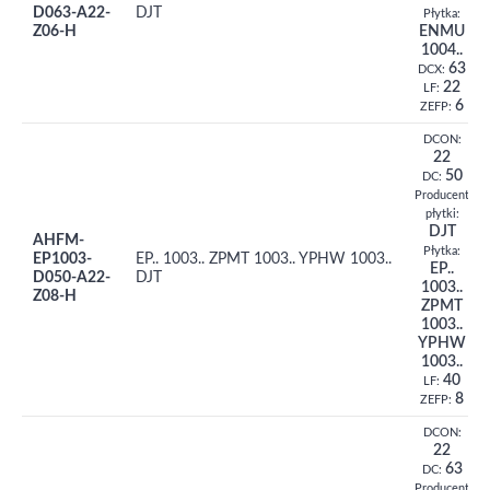
D063-A22-
DJT
Płytka:
Z06-H
ENMU
1004..
63
DCX:
22
LF:
6
ZEFP:
DCON:
22
50
DC:
Producent
płytki:
DJT
AHFM-
Płytka:
EP1003-
EP.. 1003.. ZPMT 1003.. YPHW 1003..
EP..
D050-A22-
DJT
1003..
Z08-H
ZPMT
1003..
YPHW
1003..
40
LF:
8
ZEFP:
DCON:
22
63
DC:
Producent