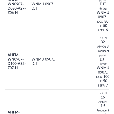
AHFM-
płytki:
WN0907-
WNMU 0907..
DJT
D080-A27-
DJT
Płytka:
Z06-H
WNMU
0907..
80
DCX:
50
LF:
6
ZEFP:
DCON:
32
3
APMX:
Producent
AHFM-
płytki:
WN0907-
WNMU 0907..
DJT
D100-A32-
DJT
Płytka:
Z07-H
WNMU
0907..
100
DCX:
50
LF:
7
ZEFP:
DCON:
16
APMX:
1.5
Producent
AHFM-