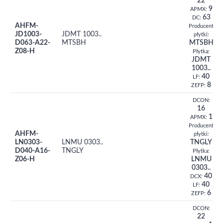
22
9
APMX:
63
DC:
AHFM-
Producent
JD1003-
JDMT 1003..
płytki:
D063-A22-
MTSBH
MTSBH
Z08-H
Płytka:
JDMT
1003..
40
LF:
8
ZEFP:
DCON:
16
1
APMX:
Producent
AHFM-
płytki:
LN0303-
LNMU 0303..
TNGLY
D040-A16-
TNGLY
Płytka:
Z06-H
LNMU
0303..
40
DCX:
40
LF:
6
ZEFP:
DCON:
22