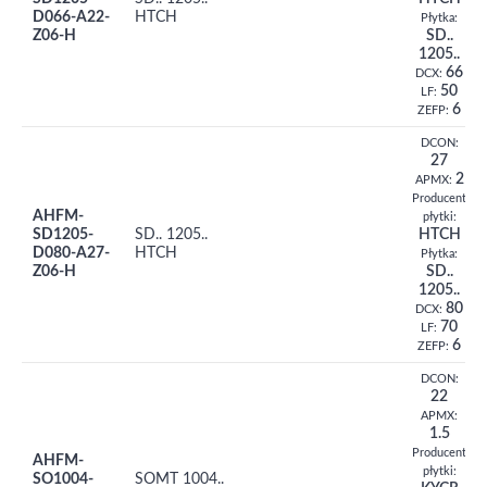
D066-A22-
HTCH
Płytka:
Z06-H
SD..
1205..
66
DCX:
50
LF:
6
ZEFP:
DCON:
27
2
APMX:
Producent
AHFM-
płytki:
SD1205-
SD.. 1205..
HTCH
D080-A27-
HTCH
Płytka:
Z06-H
SD..
1205..
80
DCX:
70
LF:
6
ZEFP:
DCON:
22
APMX:
1.5
Producent
AHFM-
płytki:
SO1004-
SOMT 1004..