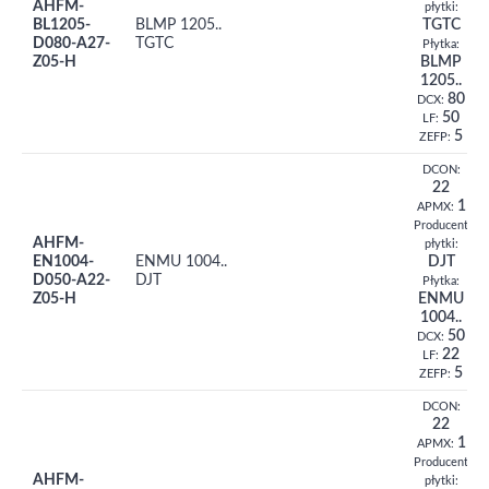
AHFM-
płytki:
BL1205-
BLMP 1205..
TGTC
D080-A27-
TGTC
Płytka:
Z05-H
BLMP
1205..
80
DCX:
50
LF:
5
ZEFP:
DCON:
22
1
APMX:
Producent
AHFM-
płytki:
EN1004-
ENMU 1004..
DJT
D050-A22-
DJT
Płytka:
Z05-H
ENMU
1004..
50
DCX:
22
LF:
5
ZEFP:
DCON:
22
1
APMX:
Producent
AHFM-
płytki: