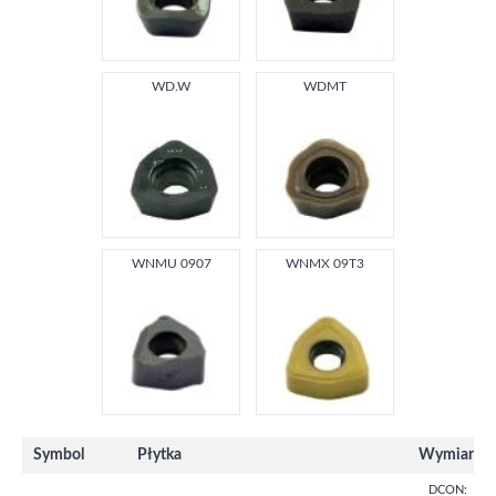
WD.W
WDMT
WNMU 0907
WNMX 09T3
Symbol
Płytka
Wymiary
DCON: