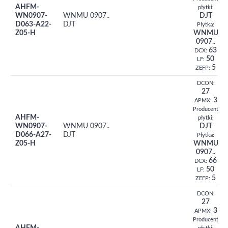
AHFM-
płytki:
WN0907-
WNMU 0907..
DJT
D063-A22-
DJT
Płytka:
Z05-H
WNMU
0907..
63
DCX:
50
LF:
5
ZEFP:
DCON:
27
3
APMX:
Producent
AHFM-
płytki:
WN0907-
WNMU 0907..
DJT
D066-A27-
DJT
Płytka:
Z05-H
WNMU
0907..
66
DCX:
50
LF:
5
ZEFP:
DCON:
27
3
APMX:
Producent