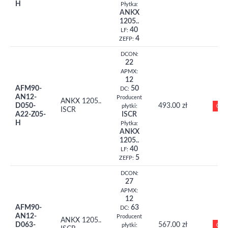
H
Płytka:
ANKX
1205..
40
LF:
4
ZEFP:
DCON:
22
APMX:
12
AFM90-
50
DC:
AN12-
Producent
ANKX 1205..
D050-
493.00 zł
0
płytki:
ISCR
A22-Z05-
ISCR
H
Płytka:
ANKX
1205..
40
LF:
5
ZEFP:
DCON:
27
APMX:
12
AFM90-
63
DC:
AN12-
Producent
ANKX 1205..
D063-
567.00 zł
0
płytki: