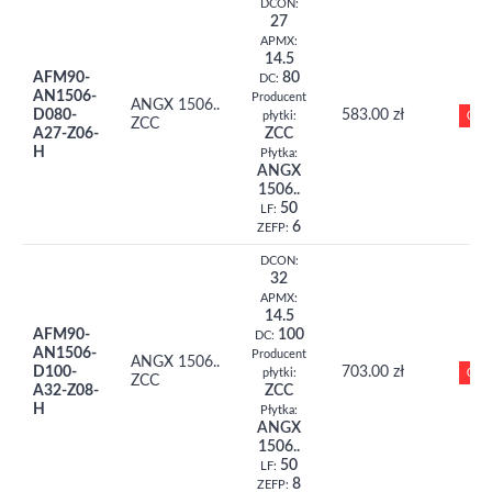
DCON:
27
APMX:
14.5
AFM90-
80
DC:
AN1506-
Producent
ANGX 1506..
D080-
583.00 zł
0
płytki:
ZCC
A27-Z06-
ZCC
H
Płytka:
ANGX
1506..
50
LF:
6
ZEFP:
DCON:
32
APMX:
14.5
AFM90-
100
DC:
AN1506-
Producent
ANGX 1506..
D100-
703.00 zł
0
płytki:
ZCC
A32-Z08-
ZCC
H
Płytka:
ANGX
1506..
50
LF:
8
ZEFP: