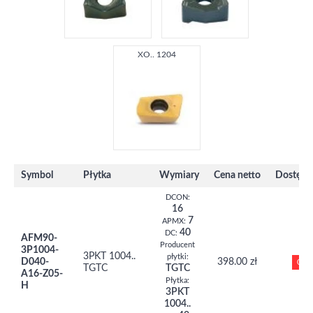
XO.. 1204
Symbol
Płytka
Wymiary
Cena netto
Dostępn
DCON:
16
7
APMX:
40
DC:
AFM90-
Producent
3P1004-
3PKT 1004..
płytki:
D040-
398.00 zł
0
TGTC
TGTC
A16-Z05-
Płytka:
H
3PKT
1004..