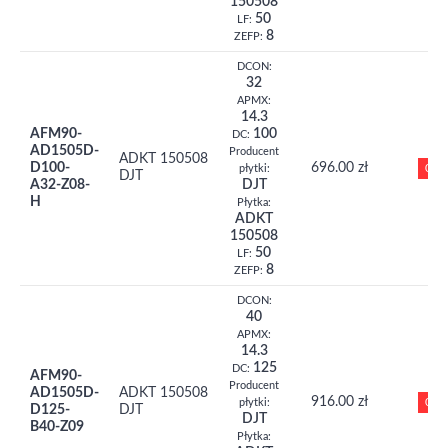
150508
50
LF:
8
ZEFP:
DCON:
32
APMX:
14.3
AFM90-
100
DC:
AD1505D-
Producent
ADKT 150508
D100-
696.00 zł
0
płytki:
DJT
A32-Z08-
DJT
H
Płytka:
ADKT
150508
50
LF:
8
ZEFP:
DCON:
40
APMX:
14.3
125
DC:
AFM90-
Producent
AD1505D-
ADKT 150508
916.00 zł
0
płytki:
D125-
DJT
DJT
B40-Z09
Płytka: