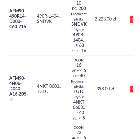
10
200
DC:
AFM90-
Producent
490R14-
490R-1404..
2 223.00 zł
0
płytki:
D200-
SNDVK
SNDVK
C60-Z16
Płytka:
490R-
1404..
63
LF:
16
ZEFP:
DCON:
16
6
APMX:
40
DC:
AFM90-
Producent
4N06-
4NKT 0603..
płytki:
D040-
398.00 zł
0
TGTC
TGTC
A16-Z05-
Płytka:
H
4NKT
0603..
40
LF:
5
ZEFP:
DCON:
22
6
APMX: