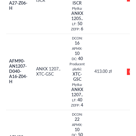
ISCR
A27-Z06-
ISCR
H
Płytka:
ANKX
1205..
50
LF:
6
ZEFP:
DCON:
16
APMX:
10
40
DC:
AFM90-
Producent
AN1207-
ANKX 1207..
płytki:
D040-
413.00 zł
0
XTC-GSC
XTC-
A16-Z04-
GSC
H
Płytka:
ANKX
1207..
40
LF:
4
ZEFP:
DCON:
22
APMX:
10
50
DC: