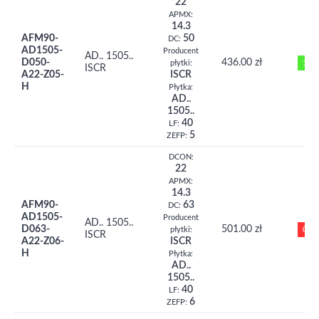
22
APMX:
14.3
AFM90-
50
DC:
AD1505-
Producent
AD.. 1505..
D050-
436.00 zł
1
płytki:
ISCR
A22-Z05-
ISCR
H
Płytka:
AD..
1505..
40
LF:
5
ZEFP:
DCON:
22
APMX:
14.3
AFM90-
63
DC:
AD1505-
Producent
AD.. 1505..
D063-
501.00 zł
0
płytki:
ISCR
A22-Z06-
ISCR
H
Płytka:
AD..
1505..
40
LF:
6
ZEFP: