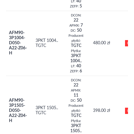
40
LF:
5
ZEFP:
DCON:
22
7
APMX:
50
DC:
AFM90-
Producent
3P1004-
3PKT 1004..
płytki:
D050-
480.00 zł
0
TGTC
TGTC
A22-Z06-
Płytka:
H
3PKT
1004..
40
LF:
6
ZEFP:
DCON:
22
APMX:
11
AFM90-
50
DC:
3P1505-
Producent
3PKT 1505..
D050-
398.00 zł
0
płytki:
TGTC
A22-Z04-
TGTC
H
Płytka:
3PKT
1505..