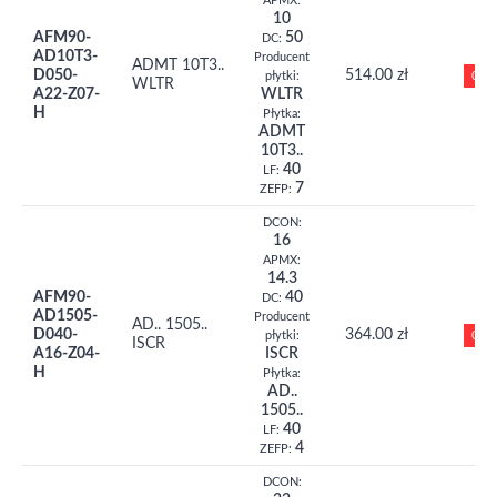
APMX:
10
AFM90-
50
DC:
AD10T3-
Producent
ADMT 10T3..
D050-
514.00 zł
0
płytki:
WLTR
A22-Z07-
WLTR
H
Płytka:
ADMT
10T3..
40
LF:
7
ZEFP:
DCON:
16
APMX:
14.3
AFM90-
40
DC:
AD1505-
Producent
AD.. 1505..
D040-
364.00 zł
0
płytki:
ISCR
A16-Z04-
ISCR
H
Płytka:
AD..
1505..
40
LF:
4
ZEFP:
DCON: