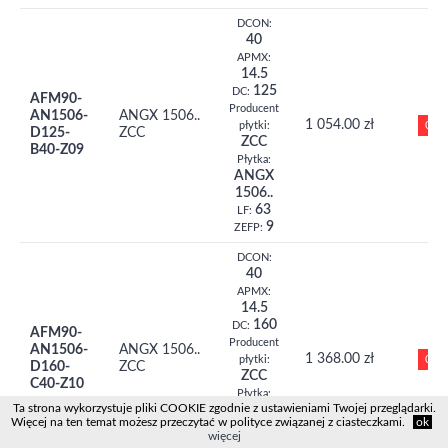
DCON:
40
APMX:
14.5
125
DC:
AFM90-
Producent
AN1506-
ANGX 1506..
1 054.00 zł
0
płytki:
D125-
ZCC
ZCC
B40-Z09
Płytka:
ANGX
1506..
63
LF:
9
ZEFP:
DCON:
40
APMX:
14.5
160
DC:
AFM90-
Producent
AN1506-
ANGX 1506..
1 368.00 zł
0
płytki:
D160-
ZCC
ZCC
C40-Z10
Płytka:
Ta strona wykorzystuje pliki COOKIE zgodnie z ustawieniami Twojej przeglądarki.
ANGX
Więcej na ten temat możesz przeczytać w polityce związanej z ciasteczkami.
ok
1506..
więcej
63
LF: