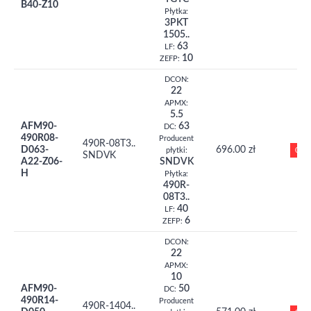
B40-Z10
Płytka:
3PKT
1505..
63
LF:
10
ZEFP:
DCON:
22
APMX:
5.5
AFM90-
63
DC:
490R08-
Producent
490R-08T3..
D063-
696.00 zł
0
płytki:
SNDVK
A22-Z06-
SNDVK
H
Płytka:
490R-
08T3..
40
LF:
6
ZEFP:
DCON:
22
APMX:
10
AFM90-
50
DC:
490R14-
Producent
490R-1404..