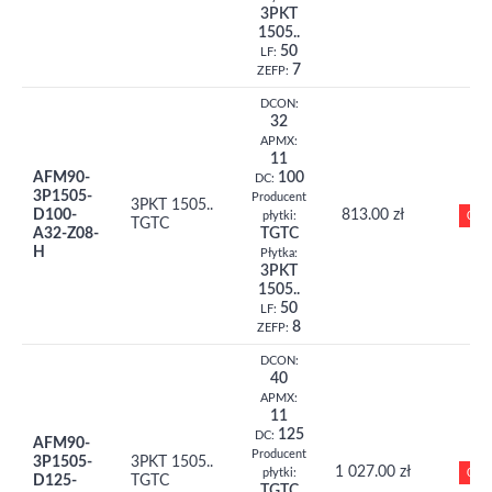
3PKT
1505..
50
LF:
7
ZEFP:
DCON:
32
APMX:
11
AFM90-
100
DC:
3P1505-
Producent
3PKT 1505..
D100-
813.00 zł
0
płytki:
TGTC
A32-Z08-
TGTC
H
Płytka:
3PKT
1505..
50
LF:
8
ZEFP:
DCON:
40
APMX:
11
125
DC:
AFM90-
Producent
3P1505-
3PKT 1505..
1 027.00 zł
0
płytki:
D125-
TGTC
TGTC