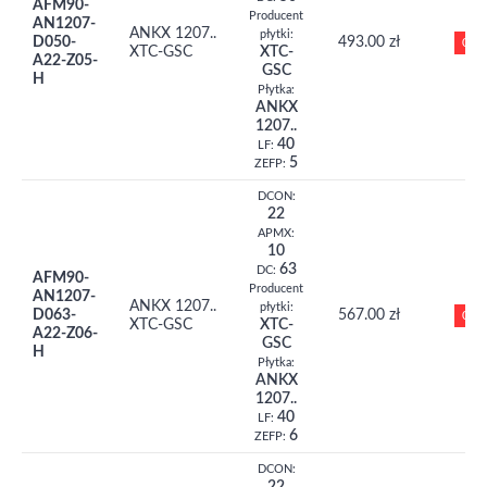
AFM90-
Producent
AN1207-
ANKX 1207..
płytki:
D050-
493.00 zł
0
XTC-GSC
XTC-
A22-Z05-
GSC
H
Płytka:
ANKX
1207..
40
LF:
5
ZEFP:
DCON:
22
APMX:
10
63
DC:
AFM90-
Producent
AN1207-
ANKX 1207..
płytki:
D063-
567.00 zł
0
XTC-GSC
XTC-
A22-Z06-
GSC
H
Płytka:
ANKX
1207..
40
LF:
6
ZEFP:
DCON: