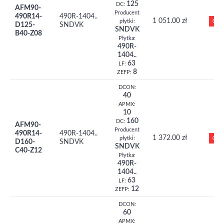
125
DC:
AFM90-
Producent
490R14-
490R-1404..
1 051.00 zł
0
płytki:
D125-
SNDVK
SNDVK
B40-Z08
Płytka:
490R-
1404..
63
LF:
8
ZEFP:
DCON:
40
APMX:
10
160
DC:
AFM90-
Producent
490R14-
490R-1404..
1 372.00 zł
0
płytki:
D160-
SNDVK
SNDVK
C40-Z12
Płytka:
490R-
1404..
63
LF:
12
ZEFP:
DCON:
60
APMX: