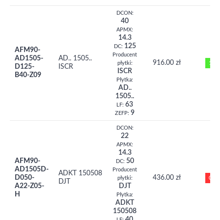
DCON:
40
APMX:
14.3
125
DC:
AFM90-
Producent
AD1505-
AD.. 1505..
916.00 zł
1
płytki:
D125-
ISCR
ISCR
B40-Z09
Płytka:
AD..
1505..
63
LF:
9
ZEFP:
DCON:
22
APMX:
14.3
AFM90-
50
DC:
AD1505D-
Producent
ADKT 150508
D050-
436.00 zł
0
płytki:
DJT
A22-Z05-
DJT
H
Płytka:
ADKT
150508
40
LF: