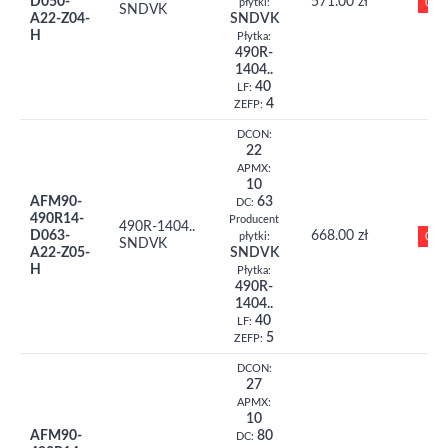
D050-
571.00 zł
0
płytki:
SNDVK
A22-Z04-
SNDVK
H
Płytka:
490R-
1404..
40
LF:
4
ZEFP:
DCON:
22
APMX:
10
AFM90-
63
DC:
490R14-
Producent
490R-1404..
D063-
668.00 zł
0
płytki:
SNDVK
A22-Z05-
SNDVK
H
Płytka:
490R-
1404..
40
LF:
5
ZEFP:
DCON:
27
APMX:
10
AFM90-
80
DC: