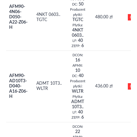
50
DC:
AFM90-
Producent
4N06-
4NKT 0603..
płytki:
D050-
480.00 zł
0
TGTC
TGTC
A22-Z06-
Płytka:
H
4NKT
0603..
40
LF:
6
ZEFP:
DCON:
16
APMX:
10
AFM90-
40
DC:
AD10T3-
Producent
ADMT 10T3..
D040-
436.00 zł
0
płytki:
WLTR
A16-Z06-
WLTR
H
Płytka:
ADMT
10T3..
40
LF:
6
ZEFP:
DCON:
22