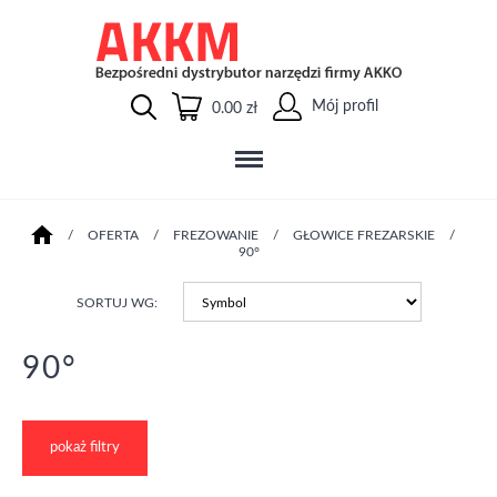
Mój profil
0.00 zł
/
OFERTA
/
FREZOWANIE
/
GŁOWICE FREZARSKIE
/
90°
SORTUJ WG:
90°
pokaż filtry