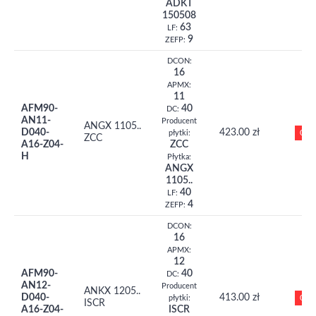
ADKT
150508
63
LF:
9
ZEFP:
DCON:
16
APMX:
11
AFM90-
40
DC:
AN11-
Producent
ANGX 1105..
D040-
423.00 zł
0
płytki:
ZCC
A16-Z04-
ZCC
H
Płytka:
ANGX
1105..
40
LF:
4
ZEFP:
DCON:
16
APMX:
12
AFM90-
40
DC:
AN12-
Producent
ANKX 1205..
D040-
413.00 zł
0
płytki:
ISCR
A16-Z04-
ISCR