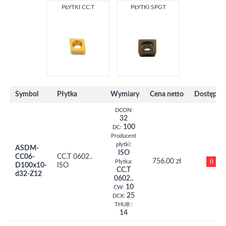
PŁYTKI CC.T
PŁYTKI SPGT
Symbol
Płytka
Wymiary
Cena netto
Dostępno
DCON:
32
100
DC:
Producent
płytki:
ASDM-
ISO
CC06-
CC.T 0602..
756.00 zł
0
Płytka:
D100x10-
ISO
CC.T
d32-Z12
0602..
10
CW:
25
DCX:
THUB :
14