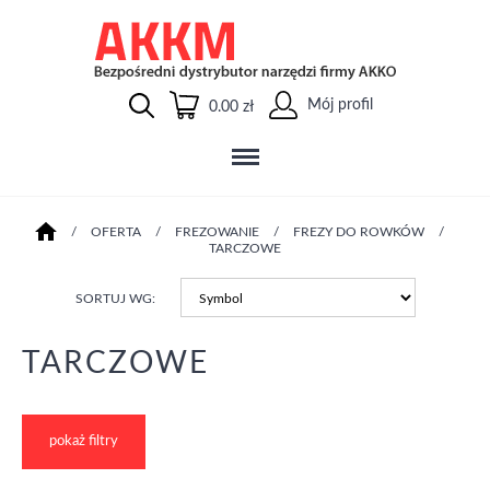
Mój profil
0.00 zł
/
OFERTA
/
FREZOWANIE
/
FREZY DO ROWKÓW
/
TARCZOWE
SORTUJ WG:
TARCZOWE
pokaż filtry