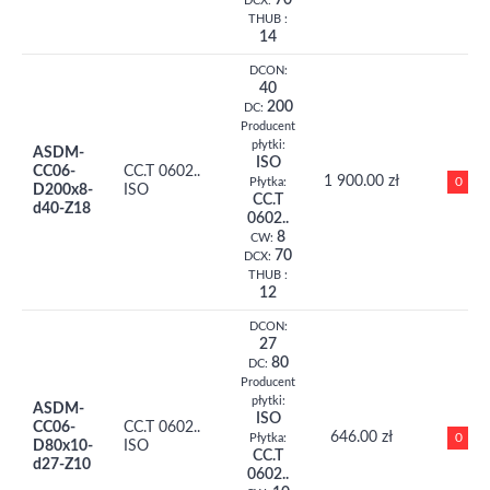
70
DCX:
THUB :
14
DCON:
40
200
DC:
Producent
płytki:
ASDM-
ISO
CC06-
CC.T 0602..
1 900.00 zł
0
Płytka:
D200x8-
ISO
CC.T
d40-Z18
0602..
8
CW:
70
DCX:
THUB :
12
DCON:
27
80
DC:
Producent
płytki:
ASDM-
ISO
CC06-
CC.T 0602..
646.00 zł
0
Płytka:
D80x10-
ISO
CC.T
d27-Z10
0602..