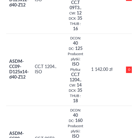
D125x12-
ISO
CC.T
d40-Z12
09T3..
12
CW:
35
DCX:
THUB :
16
DCON:
40
125
DC:
Producent
płytki:
ASDM-
ISO
CC09-
CC.T 1204..
1 142.00 zł
0
Płytka:
D125x14-
ISO
CC.T
d40-Z12
1204..
14
CW:
35
DCX:
THUB :
18
DCON:
40
160
DC:
Producent
płytki:
ASDM-
ISO