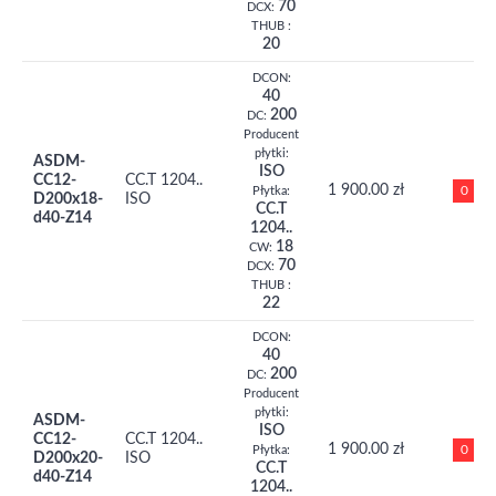
70
DCX:
THUB :
20
DCON:
40
200
DC:
Producent
płytki:
ASDM-
ISO
CC12-
CC.T 1204..
1 900.00 zł
0
Płytka:
D200x18-
ISO
CC.T
d40-Z14
1204..
18
CW:
70
DCX:
THUB :
22
DCON:
40
200
DC:
Producent
płytki:
ASDM-
ISO
CC12-
CC.T 1204..
1 900.00 zł
0
Płytka:
D200x20-
ISO
CC.T
d40-Z14
1204..