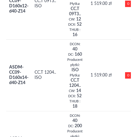
CC09-
CC.T 09T3..
1 519.00 zł
0
Płytka:
D160x12-
ISO
CC.T
d40-Z14
09T3..
12
CW:
52
DCX:
THUB :
16
DCON:
40
160
DC:
Producent
płytki:
ASDM-
ISO
CC09-
CC.T 1204..
1 519.00 zł
0
Płytka:
D160x14-
ISO
CC.T
d40-Z14
1204..
14
CW:
52
DCX:
THUB :
18
DCON:
40
200
DC:
Producent
płytki: