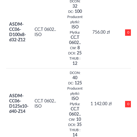
DCON:
32
100
DC:
Producent
płytki:
ASDM-
ISO
CC06-
CC.T 0602..
756.00 zł
0
Płytka:
D100x8-
ISO
CC.T
d32-Z12
0602..
8
CW:
25
DCX:
THUB :
12
DCON:
40
125
DC:
Producent
płytki:
ASDM-
ISO
CC06-
CC.T 0602..
1 142.00 zł
0
Płytka:
D125x10-
ISO
CC.T
d40-Z14
0602..
10
CW:
35
DCX:
THUB :
14