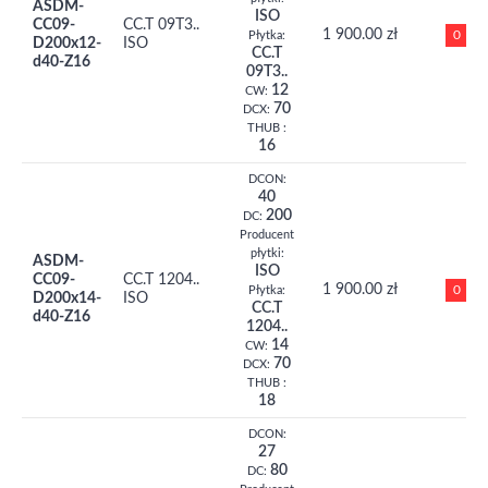
ASDM-
ISO
CC09-
CC.T 09T3..
1 900.00 zł
0
Płytka:
D200x12-
ISO
CC.T
d40-Z16
09T3..
12
CW:
70
DCX:
THUB :
16
DCON:
40
200
DC:
Producent
płytki:
ASDM-
ISO
CC09-
CC.T 1204..
1 900.00 zł
0
Płytka:
D200x14-
ISO
CC.T
d40-Z16
1204..
14
CW:
70
DCX:
THUB :
18
DCON:
27
80
DC: