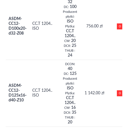
32
100
DC:
Producent
płytki:
ASDM-
ISO
CC12-
CC.T 1204..
756.00 zł
0
Płytka:
D100x20-
ISO
CC.T
d32-Z08
1204..
20
CW:
25
DCX:
THUB :
24
DCON:
40
125
DC:
Producent
płytki:
ASDM-
ISO
CC12-
CC.T 1204..
1 142.00 zł
0
Płytka:
D125x16-
ISO
CC.T
d40-Z10
1204..
16
CW:
35
DCX:
THUB :
20