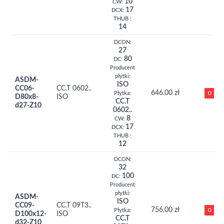
10
CW:
17
DCX:
THUB :
14
DCON:
27
80
DC:
Producent
płytki:
ASDM-
ISO
CC06-
CC.T 0602..
646.00 zł
0
Płytka:
D80x8-
ISO
CC.T
d27-Z10
0602..
8
CW:
17
DCX:
THUB :
12
DCON:
32
100
DC:
Producent
płytki:
ASDM-
ISO
CC09-
CC.T 09T3..
756.00 zł
0
Płytka:
D100x12-
ISO
CC.T
d32-Z10