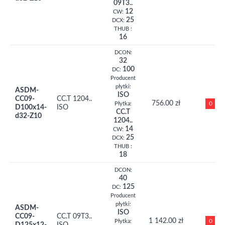
09T3..
12
CW:
25
DCX:
THUB :
16
DCON:
32
100
DC:
Producent
płytki:
ASDM-
ISO
CC09-
CC.T 1204..
756.00 zł
0
Płytka:
D100x14-
ISO
CC.T
d32-Z10
1204..
14
CW:
25
DCX:
THUB :
18
DCON:
40
125
DC:
Producent
płytki:
ASDM-
ISO
CC09-
CC.T 09T3..
1 142.00 zł
0
Płytka: