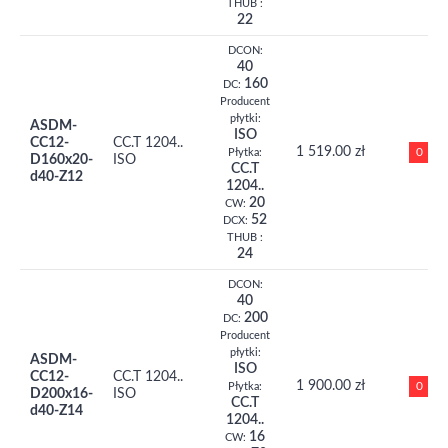
THUB :
22
DCON:
40
160
DC:
Producent
płytki:
ASDM-
ISO
CC12-
CC.T 1204..
1 519.00 zł
0
Płytka:
D160x20-
ISO
CC.T
d40-Z12
1204..
20
CW:
52
DCX:
THUB :
24
DCON:
40
200
DC:
Producent
płytki:
ASDM-
ISO
CC12-
CC.T 1204..
1 900.00 zł
0
Płytka:
D200x16-
ISO
CC.T
d40-Z14
1204..
16
CW: