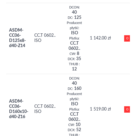
DCON:
40
125
DC:
Producent
płytki:
ASDM-
ISO
CC06-
CC.T 0602..
1 142.00 zł
0
Płytka:
D125x8-
ISO
CC.T
d40-Z14
0602..
8
CW:
35
DCX:
THUB :
12
DCON:
40
160
DC:
Producent
płytki:
ASDM-
ISO
CC06-
CC.T 0602..
1 519.00 zł
0
Płytka:
D160x10-
ISO
CC.T
d40-Z16
0602..
10
CW:
52
DCX:
THUB :