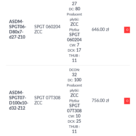
27
80
DC:
Producent
płytki:
ASDM-
ZCC
SPGT06-
SPGT 060204
646.00 zł
0
Płytka:
D80x7-
ZCC
SPGT
d27-Z10
060204
7
CW:
17
DCX:
THUB :
11
DCON:
32
100
DC:
Producent
płytki:
ASDM-
ZCC
SPGT07-
SPGT 07T308
756.00 zł
0
Płytka:
D100x10-
ZCC
SPGT
d32-Z12
07T308
10
CW:
25
DCX:
THUB :
11