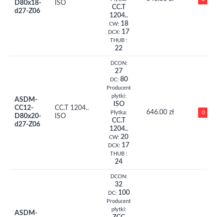
D80x18-
ISO
CC.T
d27-Z06
1204..
18
CW:
17
DCX:
THUB :
22
DCON:
27
80
DC:
Producent
płytki:
ASDM-
ISO
CC12-
CC.T 1204..
646.00 zł
0
Płytka:
D80x20-
ISO
CC.T
d27-Z06
1204..
20
CW:
17
DCX:
THUB :
24
DCON:
32
100
DC:
Producent
płytki:
ASDM-