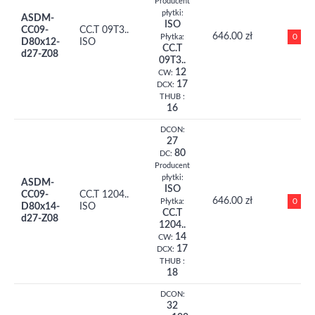
Producent
płytki:
ASDM-
ISO
CC09-
CC.T 09T3..
646.00 zł
0
Płytka:
D80x12-
ISO
CC.T
d27-Z08
09T3..
12
CW:
17
DCX:
THUB :
16
DCON:
27
80
DC:
Producent
płytki:
ASDM-
ISO
CC09-
CC.T 1204..
646.00 zł
0
Płytka:
D80x14-
ISO
CC.T
d27-Z08
1204..
14
CW:
17
DCX:
THUB :
18
DCON:
32