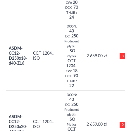
20
CW:
70
DCX:
THUB :
24
DCON:
40
250
DC:
Producent
płytki:
ASDM-
ISO
CC12-
CC.T 1204..
2 659.00 zł
0
Płytka:
D250x18-
ISO
CC.T
d40-Z16
1204..
18
CW:
90
DCX:
THUB :
22
DCON:
40
250
DC:
Producent
płytki:
ASDM-
ISO
CC12-
CC.T 1204..
2 659.00 zł
0
Płytka:
D250x20-
ISO
CC.T