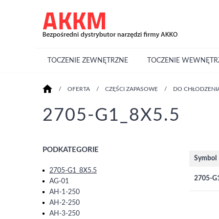
TOCZENIE ZEWNĘTRZNE
TOCZENIE WEWNĘTR
/
OFERTA
/
CZĘŚCI ZAPASOWE
/
DO CHŁODZEN
2705-G1_8X5.5
PODKATEGORIE
Symbol
2705-G1_8X5.5
2705-G
AG-01
AH-1-250
AH-2-250
AH-3-250