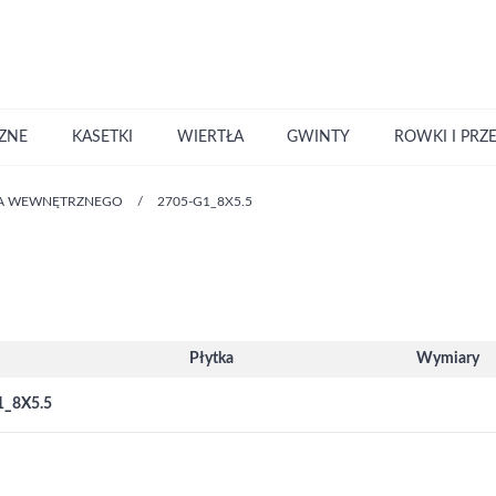
ZNE
KASETKI
WIERTŁA
GWINTY
ROWKI I PRZ
IA WEWNĘTRZNEGO
/
2705-G1_8X5.5
Płytka
Wymiary
1_8X5.5