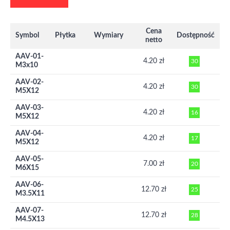
Cena
Symbol
Płytka
Wymiary
Dostępność
netto
AAV-01-
4.20 zł
30
M3x10
AAV-02-
4.20 zł
30
M5X12
AAV-03-
4.20 zł
16
M5X12
AAV-04-
4.20 zł
17
M5X12
AAV-05-
7.00 zł
20
M6X15
AAV-06-
12.70 zł
25
M3.5X11
AAV-07-
12.70 zł
28
M4.5X13