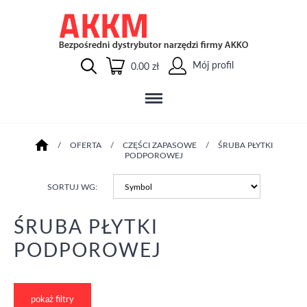
Mój profil
0.00 zł
/
OFERTA
/
CZĘŚCI ZAPASOWE
/
ŚRUBA PŁYTKI
PODPOROWEJ
SORTUJ WG:
ŚRUBA PŁYTKI
PODPOROWEJ
pokaż filtry