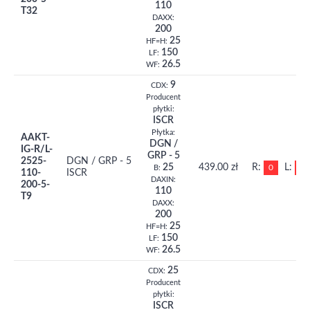
110
T32
DAXX:
200
25
HF=H:
150
LF:
26.5
WF:
9
CDX:
Producent
płytki:
ISCR
Płytka:
AAKT-
DGN /
IG-R/L-
GRP - 5
2525-
DGN / GRP - 5
25
439.00 zł
R:
L:
0
0
B:
110-
ISCR
DAXIN:
200-5-
110
T9
DAXX:
200
25
HF=H:
150
LF:
26.5
WF:
25
CDX:
Producent
płytki:
ISCR