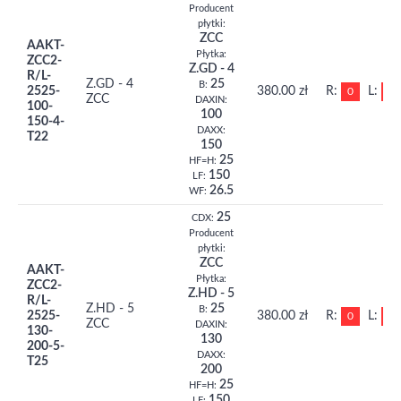
Producent
płytki:
ZCC
AAKT-
Płytka:
ZCC2-
Z.GD - 4
R/L-
Z.GD - 4
25
B:
2525-
380.00 zł
R:
L:
0
0
ZCC
DAXIN:
100-
100
150-4-
DAXX:
T22
150
25
HF=H:
150
LF:
26.5
WF:
25
CDX:
Producent
płytki:
ZCC
AAKT-
Płytka:
ZCC2-
Z.HD - 5
R/L-
Z.HD - 5
25
B:
2525-
380.00 zł
R:
L:
0
0
ZCC
DAXIN:
130-
130
200-5-
DAXX:
T25
200
25
HF=H:
150
LF: