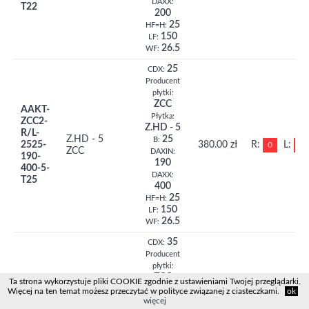
DAXX:
T22
200
25
HF=H:
150
LF:
26.5
WF:
25
CDX:
Producent
płytki:
ZCC
AAKT-
Płytka:
ZCC2-
Z.HD - 5
R/L-
Z.HD - 5
25
B:
2525-
380.00 zł
R:
L:
0
0
ZCC
DAXIN:
190-
190
400-5-
DAXX:
T25
400
25
HF=H:
150
LF:
26.5
WF:
35
CDX:
Producent
płytki:
ZCC
Ta strona wykorzystuje pliki COOKIE zgodnie z ustawieniami Twojej przeglądarki.
AAKT-
Płytka:
Więcej na ten temat możesz przeczytać w polityce związanej z ciasteczkami.
ok
ZCC2-
Z.HD - 5
więcej
R/L-