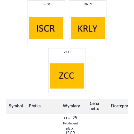
ISCR
KRLY
ZCC
Cena
Symbol
Płytka
Wymiary
Dostępność
netto
25
CDX:
Producent
płytki:
ISCR