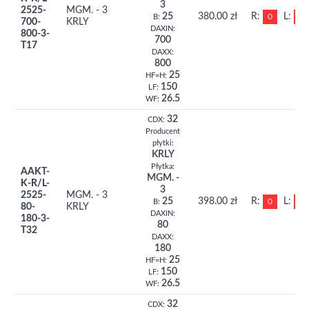
3
2525-
MGM. - 3
25
380.00 zł
R:
L:
0
0
B:
700-
KRLY
DAXIN:
800-3-
700
T17
DAXX:
800
25
HF=H:
150
LF:
26.5
WF:
32
CDX:
Producent
płytki:
KRLY
Płytka:
AAKT-
MGM. -
K-R/L-
3
2525-
MGM. - 3
25
398.00 zł
R:
L:
0
0
B:
80-
KRLY
DAXIN:
180-3-
80
T32
DAXX:
180
25
HF=H:
150
LF:
26.5
WF:
32
CDX: