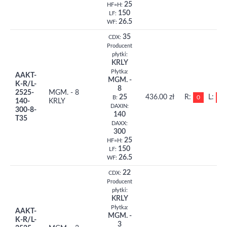
25
HF=H:
150
LF:
26.5
WF:
35
CDX:
Producent
płytki:
KRLY
Płytka:
AAKT-
MGM. -
K-R/L-
8
2525-
MGM. - 8
25
436.00 zł
R:
L:
0
0
B:
140-
KRLY
DAXIN:
300-8-
140
T35
DAXX:
300
25
HF=H:
150
LF:
26.5
WF:
22
CDX:
Producent
płytki:
KRLY
Płytka:
AAKT-
MGM. -
K-R/L-
3