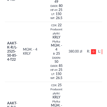
49
80
DAXX:
25
HF=H:
150
LF:
26.5
WF:
22
CDX:
Producent
płytki:
KRLY
Płytka:
AAKT-
MGM. -
K-R/L-
MGM. - 4
4
2525-
380.00 zł
R:
L:
0
0
KRLY
25
B:
50-85-
DAXIN:
4-T22
50
85
DAXX:
25
HF=H:
150
LF:
26.5
WF:
25
CDX:
Producent
płytki:
KRLY
Płytka:
AAKT-
MGM. -