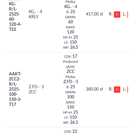
Płytka:
KG-
KG.. - 4
R/L-
KG.. - 4
25
B:
2525-
417.00 zł
R:
L:
0
0
KRLY
DAXIN:
60-
60
120-4-
DAXX:
T22
120
25
HF=H:
150
LF:
26.5
WF:
17
CDX:
Producent
płytki:
ZCC
AAKT-
Płytka:
ZCC2-
Z.FD - 3
R/L-
Z.FD - 3
25
B:
2525-
380.00 zł
R:
L:
0
0
ZCC
DAXIN:
100-
100
150-3-
DAXX:
T17
150
25
HF=H:
150
LF:
26.5
WF:
22
CDX: