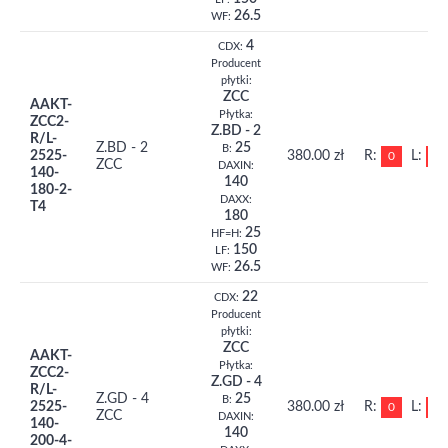
26.5
WF:
4
CDX:
Producent
płytki:
ZCC
AAKT-
Płytka:
ZCC2-
Z.BD - 2
R/L-
Z.BD - 2
25
B:
2525-
380.00 zł
R:
L:
0
0
ZCC
DAXIN:
140-
140
180-2-
DAXX:
T4
180
25
HF=H:
150
LF:
26.5
WF:
22
CDX:
Producent
płytki:
ZCC
AAKT-
Płytka:
ZCC2-
Z.GD - 4
R/L-
Z.GD - 4
25
B:
2525-
380.00 zł
R:
L:
0
0
ZCC
DAXIN:
140-
140
200-4-