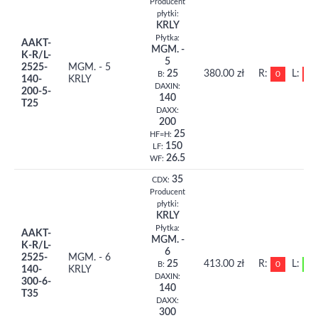
Producent
płytki:
KRLY
Płytka:
AAKT-
MGM. -
K-R/L-
5
2525-
MGM. - 5
25
380.00 zł
R:
L:
0
0
B:
140-
KRLY
DAXIN:
200-5-
140
T25
DAXX:
200
25
HF=H:
150
LF:
26.5
WF:
35
CDX:
Producent
płytki:
KRLY
Płytka:
AAKT-
MGM. -
K-R/L-
6
2525-
MGM. - 6
25
413.00 zł
R:
L:
0
1
B:
140-
KRLY
DAXIN:
300-6-
140
T35
DAXX:
300