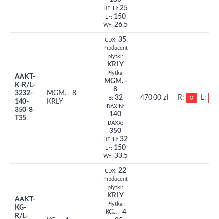
180
25
HF=H:
150
LF:
26.5
WF:
35
CDX:
Producent
płytki:
KRLY
Płytka:
AAKT-
MGM. -
K-R/L-
8
3232-
MGM. - 8
32
470.00 zł
R:
L:
0
0
B:
140-
KRLY
DAXIN:
350-8-
140
T35
DAXX:
350
32
HF=H:
150
LF:
33.5
WF:
22
CDX:
Producent
płytki:
KRLY
AAKT-
Płytka:
KG-
KG.. - 4
R/L-