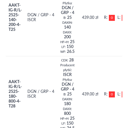
Płytka:
AAKT-
DGN /
IG-R/L-
GRP - 4
2525-
DGN / GRP - 4
25
439.00 zł
R:
L:
0
0
B:
140-
ISCR
DAXIN:
200-4-
140
T25
DAXX:
200
25
HF=H:
150
LF:
26.5
WF:
28
CDX:
Producent
płytki:
ISCR
Płytka:
AAKT-
DGN /
IG-R/L-
GRP - 4
2525-
DGN / GRP - 4
25
439.00 zł
R:
L:
0
0
B:
180-
ISCR
DAXIN:
800-4-
180
T28
DAXX:
800
25
HF=H:
150
LF: