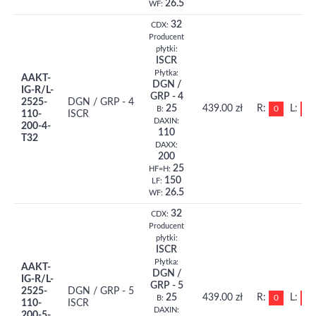
26.5
WF:
32
CDX:
Producent
płytki:
ISCR
Płytka:
AAKT-
DGN /
IG-R/L-
GRP - 4
2525-
DGN / GRP - 4
25
439.00 zł
R:
L:
0
0
B:
110-
ISCR
DAXIN:
200-4-
110
T32
DAXX:
200
25
HF=H:
150
LF:
26.5
WF:
32
CDX:
Producent
płytki:
ISCR
Płytka:
AAKT-
DGN /
IG-R/L-
GRP - 5
2525-
DGN / GRP - 5
25
439.00 zł
R:
L:
0
0
B:
110-
ISCR
DAXIN:
200-5-