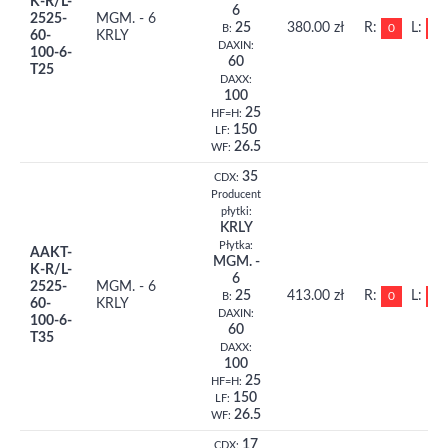
K-R/L-
6
2525-
MGM. - 6
25
380.00 zł
R:
L:
0
0
B:
60-
KRLY
DAXIN:
100-6-
60
T25
DAXX:
100
25
HF=H:
150
LF:
26.5
WF:
35
CDX:
Producent
płytki:
KRLY
Płytka:
AAKT-
MGM. -
K-R/L-
6
2525-
MGM. - 6
25
413.00 zł
R:
L:
0
0
B:
60-
KRLY
DAXIN:
100-6-
60
T35
DAXX:
100
25
HF=H:
150
LF:
26.5
WF:
17
CDX: