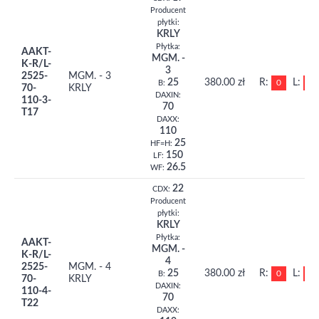
Producent
płytki:
KRLY
Płytka:
AAKT-
MGM. -
K-R/L-
3
2525-
MGM. - 3
25
380.00 zł
R:
L:
0
0
B:
70-
KRLY
DAXIN:
110-3-
70
T17
DAXX:
110
25
HF=H:
150
LF:
26.5
WF:
22
CDX:
Producent
płytki:
KRLY
Płytka:
AAKT-
MGM. -
K-R/L-
4
2525-
MGM. - 4
25
380.00 zł
R:
L:
0
0
B:
70-
KRLY
DAXIN:
110-4-
70
T22
DAXX: