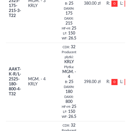
2525-
MGM. - 3
25
380.00 zł
R:
L:
0
0
B:
175-
KRLY
DAXIN:
215-3-
175
T22
DAXX:
215
25
HF=H:
150
LF:
26.5
WF:
32
CDX:
Producent
płytki:
KRLY
Płytka:
AAKT-
MGM. -
K-R/L-
4
2525-
MGM. - 4
25
398.00 zł
R:
L:
0
0
B:
180-
KRLY
DAXIN:
800-4-
180
T32
DAXX:
800
25
HF=H:
150
LF:
26.5
WF:
32
CDX:
Producent