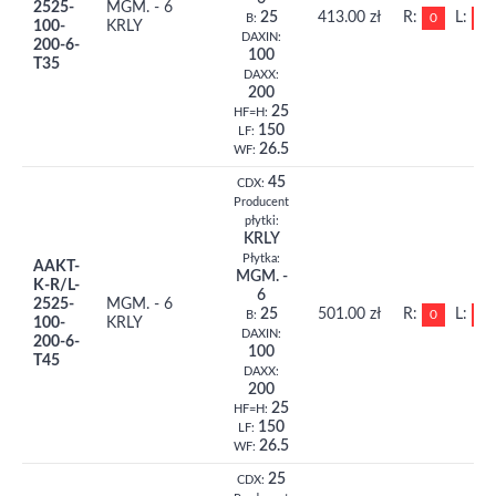
2525-
MGM. - 6
25
413.00 zł
R:
L:
0
0
B:
100-
KRLY
DAXIN:
200-6-
100
T35
DAXX:
200
25
HF=H:
150
LF:
26.5
WF:
45
CDX:
Producent
płytki:
KRLY
Płytka:
AAKT-
MGM. -
K-R/L-
6
2525-
MGM. - 6
25
501.00 zł
R:
L:
0
0
B:
100-
KRLY
DAXIN:
200-6-
100
T45
DAXX:
200
25
HF=H:
150
LF:
26.5
WF:
25
CDX: