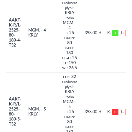
Producent
płytki:
KRLY
Płytka:
AAKT-
MGM. -
K-R/L-
4
2525-
MGM. - 4
25
398.00 zł
R:
L:
1
0
B:
80-
KRLY
DAXIN:
180-4-
80
T32
DAXX:
180
25
HF=H:
150
LF:
26.5
WF:
32
CDX:
Producent
płytki:
KRLY
Płytka:
AAKT-
MGM. -
K-R/L-
5
2525-
MGM. - 5
25
398.00 zł
R:
L:
0
0
B:
80-
KRLY
DAXIN:
180-5-
80
T32
DAXX: