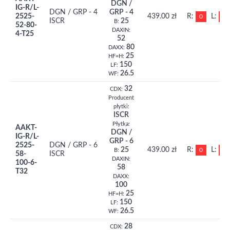
DGN /
IG-R/L-
DGN / GRP - 4
GRP - 4
2525-
439.00 zł
R:
L:
0
0
ISCR
25
B:
52-80-
DAXIN:
4-T25
52
80
DAXX:
25
HF=H:
150
LF:
26.5
WF:
32
CDX:
Producent
płytki:
ISCR
Płytka:
AAKT-
DGN /
IG-R/L-
GRP - 6
2525-
DGN / GRP - 6
25
439.00 zł
R:
L:
0
0
B:
58-
ISCR
DAXIN:
100-6-
58
T32
DAXX:
100
25
HF=H:
150
LF:
26.5
WF:
28
CDX: