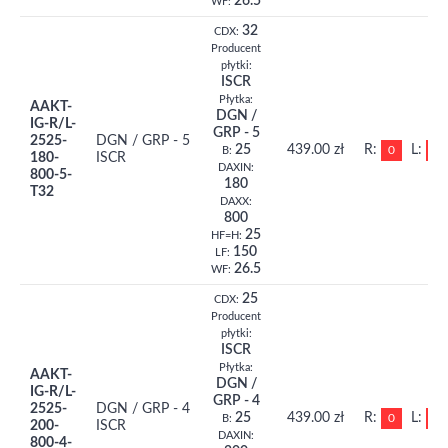
26.5
WF:
32
CDX:
Producent
płytki:
ISCR
Płytka:
AAKT-
DGN /
IG-R/L-
GRP - 5
2525-
DGN / GRP - 5
25
439.00 zł
R:
L:
0
0
B:
180-
ISCR
DAXIN:
800-5-
180
T32
DAXX:
800
25
HF=H:
150
LF:
26.5
WF:
25
CDX:
Producent
płytki:
ISCR
Płytka:
AAKT-
DGN /
IG-R/L-
GRP - 4
2525-
DGN / GRP - 4
25
439.00 zł
R:
L:
0
0
B:
200-
ISCR
DAXIN:
800-4-