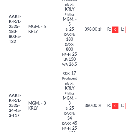
płytki:
KRLY
Płytka:
AAKT-
MGM. -
K-R/L-
5
2525-
MGM. - 5
25
398.00 zł
R:
L:
0
0
B:
180-
KRLY
DAXIN:
800-5-
180
T32
DAXX:
800
25
HF=H:
150
LF:
26.5
WF:
17
CDX:
Producent
płytki:
KRLY
Płytka:
AAKT-
MGM. -
K-R/L-
MGM. - 3
3
2525-
380.00 zł
R:
L:
0
0
KRLY
25
B:
34-45-
DAXIN:
3-T17
34
45
DAXX:
25
HF=H: