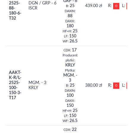
GRP - 6
2525-
DGN / GRP - 6
25
439.00 zł
R:
L:
0
0
B:
88-
ISCR
DAXIN:
180-6-
88
T32
DAXX:
180
25
HF=H:
150
LF:
26.5
WF:
17
CDX:
Producent
płytki:
KRLY
Płytka:
AAKT-
MGM. -
K-R/L-
3
2525-
MGM. - 3
25
380.00 zł
R:
L:
0
0
B:
100-
KRLY
DAXIN:
150-3-
100
T17
DAXX:
150
25
HF=H:
150
LF:
26.5
WF:
22
CDX: