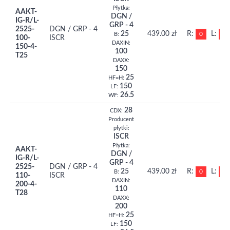
Płytka:
AAKT-
DGN /
IG-R/L-
GRP - 4
2525-
DGN / GRP - 4
25
439.00 zł
R:
L:
0
0
B:
100-
ISCR
DAXIN:
150-4-
100
T25
DAXX:
150
25
HF=H:
150
LF:
26.5
WF:
28
CDX:
Producent
płytki:
ISCR
Płytka:
AAKT-
DGN /
IG-R/L-
GRP - 4
2525-
DGN / GRP - 4
25
439.00 zł
R:
L:
0
0
B:
110-
ISCR
DAXIN:
200-4-
110
T28
DAXX:
200
25
HF=H:
150
LF: