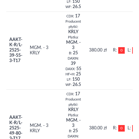
150
LF:
26.5
WF:
17
CDX:
Producent
płytki:
KRLY
Płytka:
AAKT-
MGM. -
K-R/L-
MGM. - 3
3
2525-
380.00 zł
R:
L:
0
0
KRLY
25
B:
39-55-
DAXIN:
3-T17
39
55
DAXX:
25
HF=H:
150
LF:
26.5
WF:
17
CDX:
Producent
płytki:
KRLY
Płytka:
AAKT-
MGM. -
K-R/L-
MGM. - 3
3
2525-
380.00 zł
R:
L:
0
0
KRLY
25
B:
49-80-
DAXIN:
3-T17