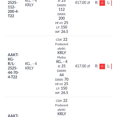
KG.. - 4
25
B:
2525-
417.00 zł
R:
L:
0
0
KRLY
DAXIN:
112-
112
200-4-
DAXX:
T22
200
25
HF=H:
150
LF:
26.5
WF:
22
CDX:
Producent
płytki:
KRLY
AAKT-
Płytka:
KG-
KG.. - 4
R/L-
KG.. - 4
25
417.00 zł
R:
L:
0
0
B:
2525-
KRLY
DAXIN:
44-70-
44
4-T22
70
DAXX:
25
HF=H:
150
LF:
26.5
WF:
22
CDX:
Producent
płytki:
KRLY
AAKT-