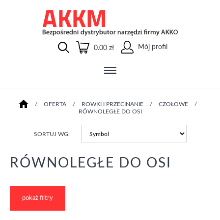
Mój profil
0.00 zł
/
OFERTA
/
ROWKI I PRZECINANIE
/
CZOŁOWE
/
RÓWNOLEGŁE DO OSI
SORTUJ WG:
RÓWNOLEGŁE DO OSI
pokaż filtry