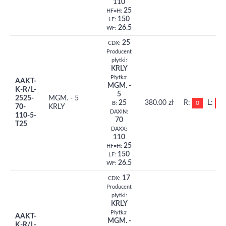
110
25
HF=H:
150
LF:
26.5
WF:
25
CDX:
Producent
płytki:
KRLY
Płytka:
AAKT-
MGM. -
K-R/L-
5
2525-
MGM. - 5
25
380.00 zł
R:
L:
0
0
B:
70-
KRLY
DAXIN:
110-5-
70
T25
DAXX:
110
25
HF=H:
150
LF:
26.5
WF:
17
CDX:
Producent
płytki:
KRLY
Płytka:
AAKT-
MGM. -
K-R/L-