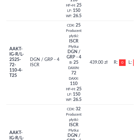
110
25
HF=H:
150
LF:
26.5
WF:
25
CDX:
Producent
płytki:
ISCR
Płytka:
AAKT-
DGN /
IG-R/L-
GRP - 4
2525-
DGN / GRP - 4
25
439.00 zł
R:
L:
0
0
B:
72-
ISCR
DAXIN:
110-4-
72
T25
DAXX:
110
25
HF=H:
150
LF:
26.5
WF:
32
CDX:
Producent
płytki:
ISCR
Płytka:
AAKT-
DGN /
IG-R/L-