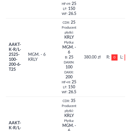
25
HF=H:
150
LF:
26.5
WF:
25
CDX:
Producent
płytki:
KRLY
Płytka:
AAKT-
MGM. -
K-R/L-
6
2525-
MGM. - 6
25
380.00 zł
R:
L:
0
0
B:
100-
KRLY
DAXIN:
200-6-
100
T25
DAXX:
200
25
HF=H:
150
LF:
26.5
WF:
35
CDX:
Producent
płytki:
KRLY
Płytka:
AAKT-
MGM. -
K-R/L-
6