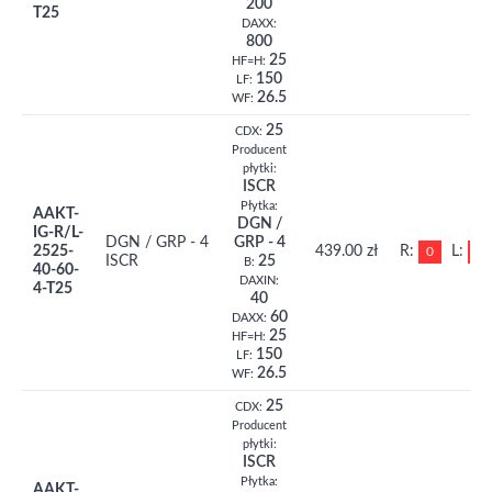
200
T25
DAXX:
800
25
HF=H:
150
LF:
26.5
WF:
25
CDX:
Producent
płytki:
ISCR
Płytka:
AAKT-
DGN /
IG-R/L-
DGN / GRP - 4
GRP - 4
2525-
439.00 zł
R:
L:
0
0
ISCR
25
B:
40-60-
DAXIN:
4-T25
40
60
DAXX:
25
HF=H:
150
LF:
26.5
WF:
25
CDX:
Producent
płytki:
ISCR
Płytka:
AAKT-